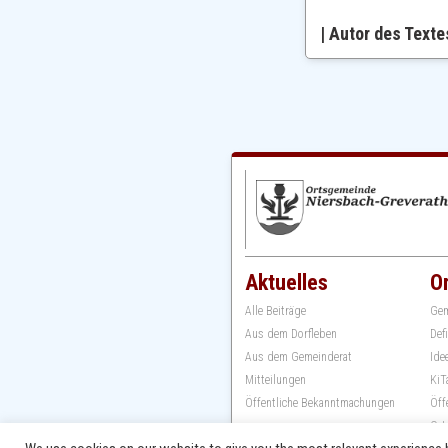
| Autor des Texte
Aktuelles
O
Alle Beiträge
Gem
Aus dem Dorfleben
Def
Aus dem Gemeinderat
Ide
Mitteilungen
KiT
Öffentliche Bekanntmachungen
Öff
Ort