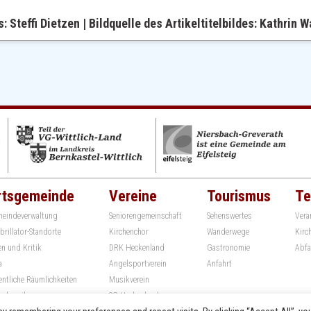
s: Steffi Dietzen
| Bildquelle des Artikeltitelbildes: Kathrin 
rtsgemeinde
Vereine
Tourismus
Te
eindeverwaltung
Seniorengemeinschaft
Sehenswertes
Vera
ibrillator-Standorte
Kirchenchor
Wanderwege
Kirc
en und Kritik
DRK Heckenland
Gastronomie
Abfa
a
Angelsportverein
Anfahrt
entliche Räumlichkeiten
Musikverein
schronik
SG Heckenland