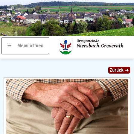
☰ Menü öffnen
Zurück ➜