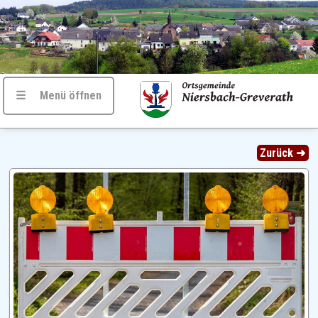
☰ Menü öffnen
Zurück ➜