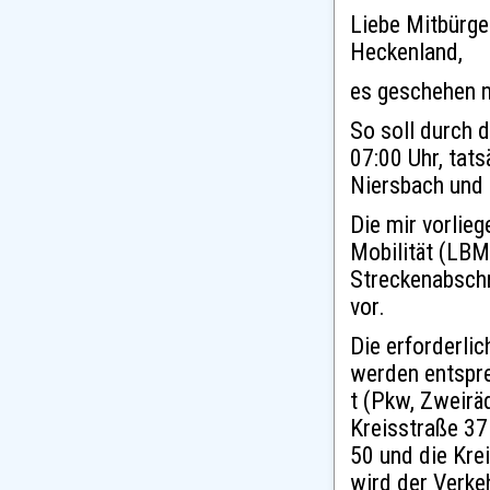
Liebe Mitbürge
Heckenland,
es geschehen 
So soll durch 
07:00 Uhr, tat
Niersbach und
Die mir vorlie
Mobilität (LBM
Streckenabschn
vor.
Die erforderli
werden entspre
t (Pkw, Zweirä
Kreisstraße 37
50 und die Kre
wird der Verke