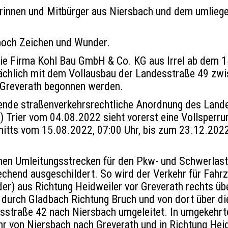
rinnen und Mitbürger aus Niersbach und dem umlieg
noch Zeichen und Wunder.
die Firma Kohl Bau GmbH & Co. KG aus Irrel ab dem 
sächlich mit dem Vollausbau der Landesstraße 49 zw
 Greverath begonnen werden.
gende straßenverkehrsrechtliche Anordnung des Land
) Trier vom 04.08.2022 sieht vorerst eine Vollsperru
itts vom 15.08.2022, 07:00 Uhr, bis zum 23.12.2022
chen Umleitungsstrecken für den Pkw- und Schwerlast
chend ausgeschildert. So wird der Verkehr für Fahrz
der) aus Richtung Heidweiler vor Greverath rechts üb
 durch Gladbach Richtung Bruch und von dort über d
isstraße 42 nach Niersbach umgeleitet. In umgekehrt
hr von Niersbach nach Greverath und in Richtung Hei