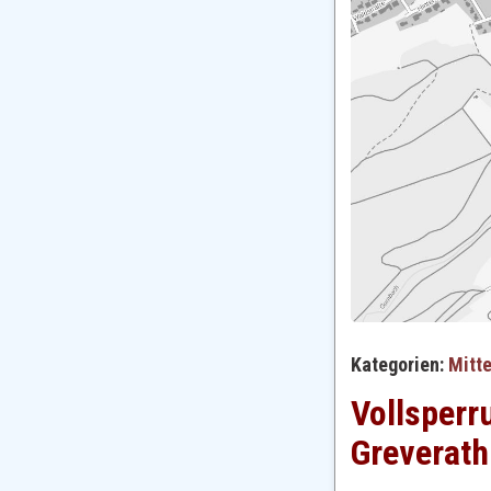
Kategorien:
Mitt
Vollsperr
Greverath