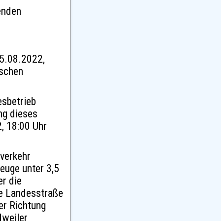
enden
15.08.2022,
ischen
esbetrieb
ng dieses
, 18:00 Uhr
verkehr
euge unter 3,5
er die
ie Landesstraße
er Richtung
dweiler