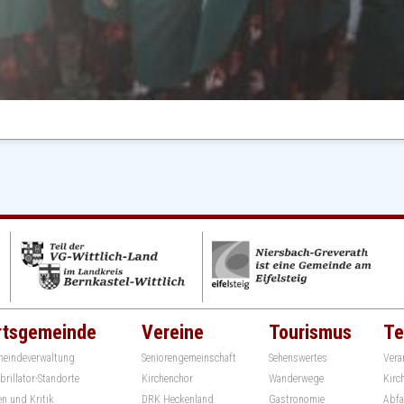
rtsgemeinde
Vereine
Tourismus
Te
eindeverwaltung
Seniorengemeinschaft
Sehenswertes
Vera
ibrillator-Standorte
Kirchenchor
Wanderwege
Kirc
en und Kritik
DRK Heckenland
Gastronomie
Abfa