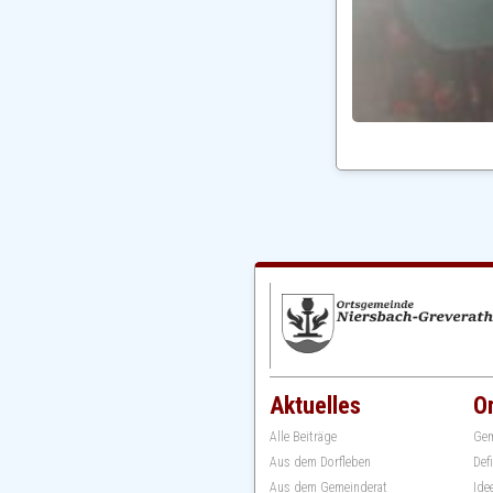
Aktuelles
O
Alle Beiträge
Gem
Aus dem Dorfleben
Def
Aus dem Gemeinderat
Ide