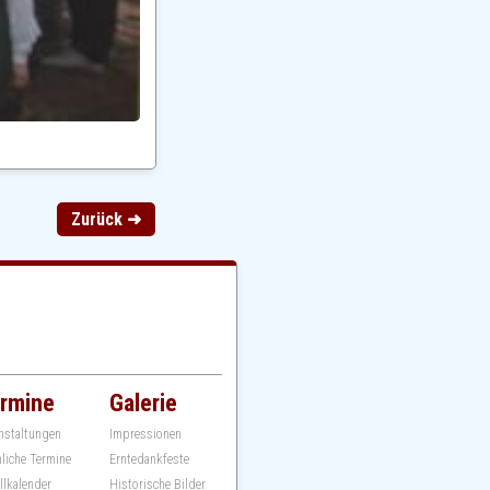
Zurück ➜
rmine
Galerie
nstaltungen
Impressionen
hliche Termine
Erntedankfeste
llkalender
Historische Bilder