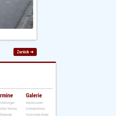
Zurück ➜
rmine
Galerie
nstaltungen
Impressionen
hliche Termine
Erntedankfeste
llkalender
Historische Bilder