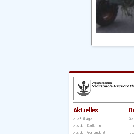
Aktuelles
O
Alle Beiträge
Gem
Aus dem Dorfleben
Def
Aus dem Gemeinderat
Ide