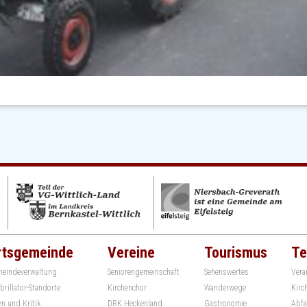
rtsgemeinde
Vereine
Tourismus
Te
eindeverwaltung
Seniorengemeinschaft
Sehenswertes
Vera
ibrillator-Standorte
Kirchenchor
Wanderwege
Kirc
en und Kritik
DRK Heckenland
Gastronomie
Abfa