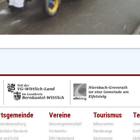
rtsgemeinde
Vereine
Tourismus
Te
eindeverwaltung
Seniorengemeinschaft
Sehenswertes
Vera
ibrillator-Standorte
Kirchenchor
Wanderwege
Kirc
en und Kritik
DRK Heckenland
Gastronomie
Abfa