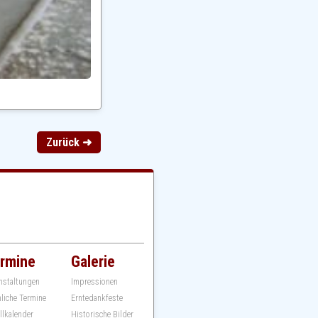
Zurück ➜
rmine
Galerie
nstaltungen
Impressionen
hliche Termine
Erntedankfeste
llkalender
Historische Bilder