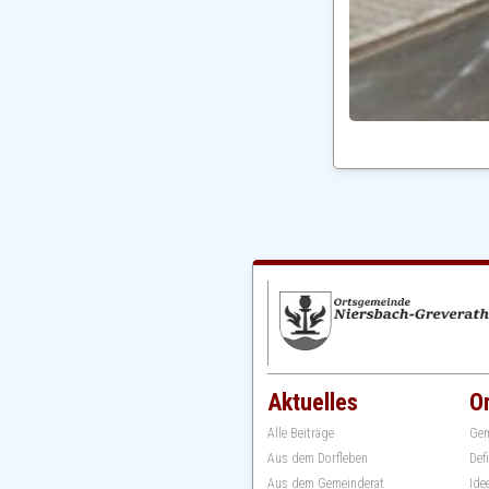
Aktuelles
O
Alle Beiträge
Gem
Aus dem Dorfleben
Def
Aus dem Gemeinderat
Ide