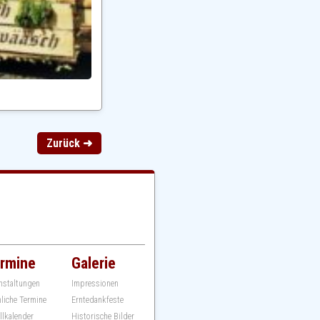
Zurück ➜
rmine
Galerie
nstaltungen
Impressionen
hliche Termine
Erntedankfeste
llkalender
Historische Bilder