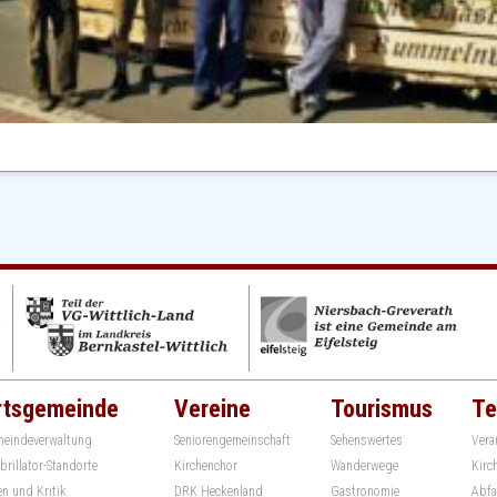
rtsgemeinde
Vereine
Tourismus
Te
eindeverwaltung
Seniorengemeinschaft
Sehenswertes
Vera
ibrillator-Standorte
Kirchenchor
Wanderwege
Kirc
en und Kritik
DRK Heckenland
Gastronomie
Abfa