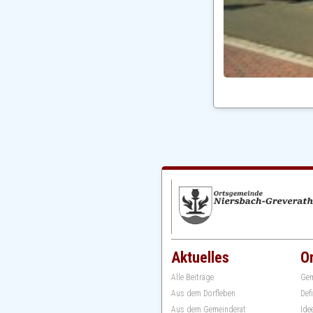
Aktuelles
O
Alle Beiträge
Gem
Aus dem Dorfleben
Def
Aus dem Gemeinderat
Ide