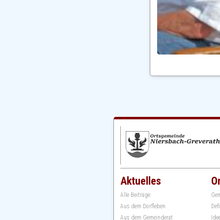
Aktuelles
O
Alle Beiträge
Gem
Aus dem Dorfleben
Def
Aus dem Gemeinderat
Ide