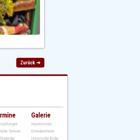
Zurück ➜
rmine
Galerie
nstaltungen
Impressionen
hliche Termine
Erntedankfeste
llkalender
Historische Bilder