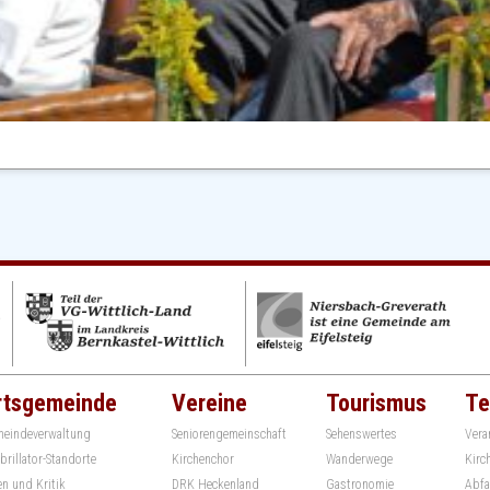
rtsgemeinde
Vereine
Tourismus
Te
eindeverwaltung
Seniorengemeinschaft
Sehenswertes
Vera
ibrillator-Standorte
Kirchenchor
Wanderwege
Kirc
en und Kritik
DRK Heckenland
Gastronomie
Abfa