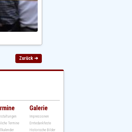
Zurück ➜
rmine
Galerie
nstaltungen
Impressionen
hliche Termine
Erntedankfeste
llkalender
Historische Bilder