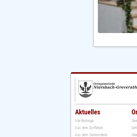
Aktuelles
O
Alle Beiträge
Gem
Aus dem Dorfleben
Def
Aus dem Gemeinderat
Ide