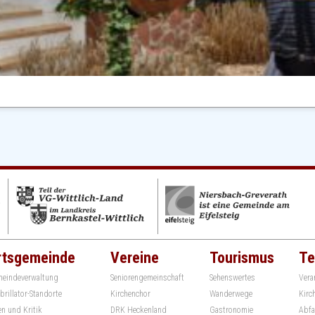
rtsgemeinde
Vereine
Tourismus
Te
eindeverwaltung
Seniorengemeinschaft
Sehenswertes
Vera
ibrillator-Standorte
Kirchenchor
Wanderwege
Kirc
en und Kritik
DRK Heckenland
Gastronomie
Abfa