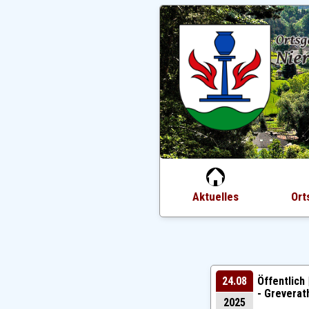
Aktuelles
Ort
24.08
Öffentlich 
- Greverath
2025