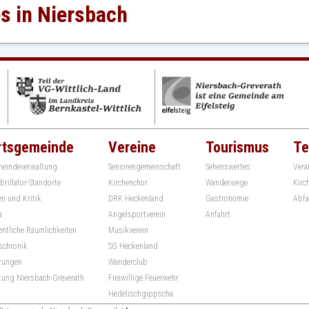
s in Niersbach
rtsgemeinde
Vereine
Tourismus
Te
eindeverwaltung
Seniorengemeinschaft
Sehenswertes
Vera
ibrillator-Standorte
Kirchenchor
Wanderwege
Kirc
en und Kritik
DRK Heckenland
Gastronomie
Abfa
a
Angelsportverein
Anfahrt
entliche Räumlichkeiten
Musikverein
schronik
SG Heckenland
zungen
Wanderclub
ftung Niersbach-Greverath
Freiwillige Feuerwehr
Hedelischgippscha