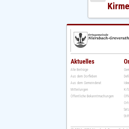
Kirme
Aktuelles
O
Alle Beiträge
Gem
Aus dem Dorfleben
Def
Aus dem Gemeinderat
Ide
Mitteilungen
KiT
Öffentliche Bekanntmachungen
Öff
Ort
Sat
Sti