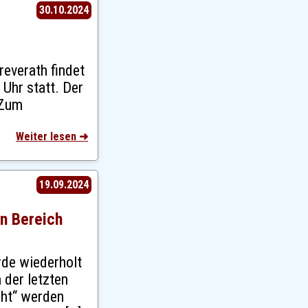
30.10.2024
reverath findet
Uhr statt. Der
„Zum
Weiter lesen ➜
19.09.2024
n Bereich
de wiederholt
n der letzten
cht“ werden