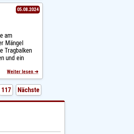
05.08.2024
ke am
er Mängel
e Tragbalken
en und ein
Weiter lesen ➜
117
Nächste