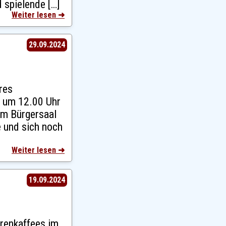
 spielende […]
Weiter lesen ➜
29.09.2024
res
4 um 12.00 Uhr
im Bürgersaal
e und sich noch
Weiter lesen ➜
19.09.2024
orenkaffees im