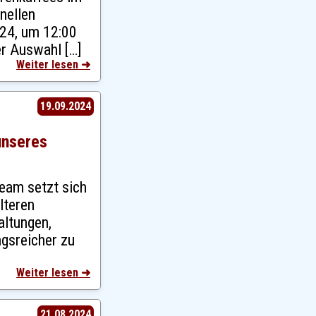
nellen
24, um 12:00
er Auswahl […]
Weiter lesen ➜
19.09.2024
unseres
team setzt sich
lteren
ltungen,
gsreicher zu
Weiter lesen ➜
21.08.2024