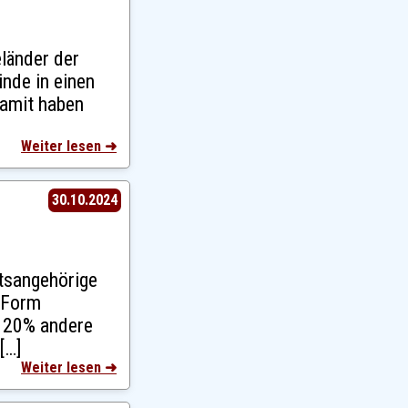
länder der
nde in einen
amit haben
Weiter lesen ➜
30.10.2024
tsangehörige
 Form
u 20% andere
[…]
Weiter lesen ➜